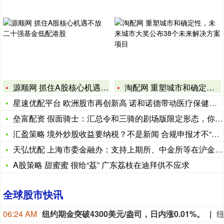
源顺网 抓住A股核心机遇不放 二十强基金低配港股
淘配网 重塑城市和确定性，未来城市大奖公布38个未来解决方案
星速优配平台 欧洲股市再创新高 诺和诺德带动医疗保健股上涨
垒富配资 假面骑士：汇总令和三骑的剧场版限定形态，你知道哪些
汇盈策略 境外炒股收益要纳税？不是新闻 合规申报才不“亏钱
天弘忧配 上海市委金融办：支持上期所、中金所等在沪金融市场建
A股策略 甜蜜蜜 很给“荔” 广东荔枝在迪拜供不应求
全球股市快讯
06:24 AM
纽约期金突破4300美元/盎司，日内涨0.01%。