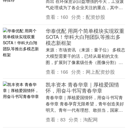
而出 在环保意识日益增强的今天，工业废
气处理成为了各企业关注的重点，其中生
物除臭系统在解决废气异味问题上发挥着
查看：
160
分类：
配资炒股
重要作用。那么....
华泰优配 用两个简单模块实现双重
SOTA！华科大白翔团队等推出多
模态新框架
来源：市场资讯 （来源：量子位） 多模态
大模型需要干的活，已经从最初的文生
图，扩展到了像素级任务（图像分割）。
不过，无论是OMG-LLaVA，还是提出了
查看：
166
分类：
网上配资炒股
emb....
凯丰资本 青春华章｜厚植爱国情
怀，用奋斗书写青春华章
青春华章｜厚植爱国情怀，用奋斗书写青
春华章 青春孕育无限希望，青年创造美好
明天。青年一代有理想、敢担当，国家就
有前途，民族就有未来。2025“把青春华章
查看：
83
分类：
淘配网
写在祖国....