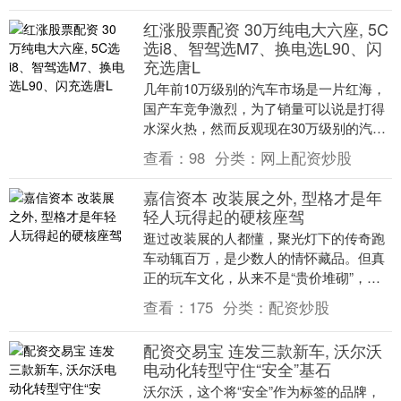
红涨股票配资 30万纯电大六座, 5C
选i8、智驾选M7、换电选L90、闪
充选唐L
几年前10万级别的汽车市场是一片红海，
国产车竞争激烈，为了销量可以说是打得
水深火热，然而反观现在30万级别的汽车
同样竞争激烈，主力车型已经从豪华外资
查看：
98
分类：
网上配资炒股
品牌转向了国....
嘉信资本 改装展之外, 型格才是年
轻人玩得起的硬核座驾
逛过改装展的人都懂，聚光灯下的传奇跑
车动辄百万，是少数人的情怀藏品。但真
正的玩车文化，从来不是“贵价堆砌”，而
是人人都能参与的驾驶乐趣——是换挡时
查看：
175
分类：
配资炒股
的机械反馈、过....
配资交易宝 连发三款新车, 沃尔沃
电动化转型守住“安全”基石
沃尔沃，这个将“安全”作为标签的品牌，