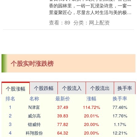
香的园林里，一砖一瓦浸染诗意，一窗一
景凝聚匠心，尽显古人对生活与美的极致
追求。漫步其间，宛如穿越千年，与悠远
查看：
89
分类：
网上配资
传统文化温柔相拥....
个股实时涨跌榜
个股跌幅
个股流入
个股流出
换手率
个股涨幅
排名
名称
最新价
涨幅
换手率
1
N津富
37.49
114.72%
77.46%
2
威尔高
39.83
20.01%
17.76%
3
锴威特
77.82
20.00%
1.17%
4
科翔股份
64.32
20.00%
12.21%