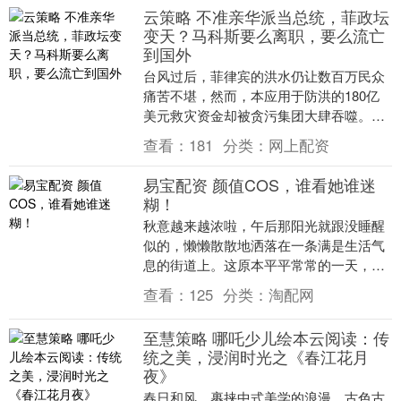
云策略 不准亲华派当总统，菲政坛
变天？马科斯要么离职，要么流亡
到国外
台风过后，菲律宾的洪水仍让数百万民众
痛苦不堪，然而，本应用于防洪的180亿
美元救灾资金却被贪污集团大肆吞噬。这
笔资金本可以用来建造多个防洪设施，但
查看：
181
分类：
网上配资
在台风韦帕肆虐....
易宝配资 颜值COS，谁看她谁迷
糊！
秋意越来越浓啦，午后那阳光就跟没睡醒
似的，懒懒散散地洒落在一条满是生活气
息的街道上。这原本平平常常的一天，就
这么被添上了一抹温柔得能滴出水来的色
查看：
125
分类：
淘配网
彩。画面正中央，....
至慧策略 哪吒少儿绘本云阅读：传
统之美，浸润时光之《春江花月
夜》
春日和风，裹挟中式美学的浪漫。古色古