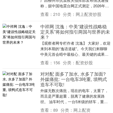
广西柳州市抗震救灾指挥部发布情况通报
称，据中国地震台网正式测定，2026年5
月18日00时21分，在广西柳州市柳南区
查看：
210
分类：
网上配资炒股
发....
中祥网 沈逸：中美“建设性战略稳
定关系”将如何指引两国与世界的未
来？
【观察者网专栏作者 沈逸】 大家好，欢迎
来到本期的“逸语道破”。今天我们来聊聊
中美元首会晤中最核心、最关键的成果
——“中美建设性战略稳定关系”。这一概
查看：
156
分类：
配资炒股
念的提出，....
对对配 面多了加水, 水多了加面?
外媒痛批: 一台电车3吨重, 填鸭式
造车不可取!
外媒无数次痛批，现在的电车，太重了，
而且是严重超重，脱离了健康的发展路
径。 油车时代，一台5米级的轿车，重量
一般在1.5吨-1.6吨左右，典型的代表就是
查看：
89
分类：
网上配资
本田雅阁....