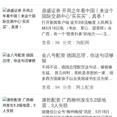
鼎盛证券 开局之年看中国丨来这个
国际交易中心“买买买”，真香！
打开新闻客户端 提升3倍流畅度 人民网玉
林5月16日电 （韦欢、覃心、梁章晖）在
广西，有一个“喷香扑鼻”的地方——玉林
福达国际香料交易中心。每天，一车又一
查看：
96
分类：
淘配网
车的货....
金八号配资 德国总理，你这句话够
狠
不得不说，德国总理默茨这句话，够狠够
生猛。 曾几何时，美欧是亲密的一家，很
多西方国家孩子以去美国读书生活为荣。
但现在，情况要变了。 5月15日，德国总
查看：
94
分类：
网上配资
理默茨在....
康乾配资 广西柳州发生5.2级地
震，3人失联
据微信公众号“柳州晚报”消息，5月18日，