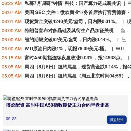
06:22 AM
私募7月调研“钟情”科技：国产算力链成新共识
06:07 AM
美国 SEC 文件
06:01 AM
现货黄金突破4240美元/盎司，日内跌0.01%。
06:00 AM
特朗普宣布对多晶硅及其衍生产品加征关税
当地时间8月6日，美国总统特朗普签署行政令，依据《1962年贸易扩展法》第232条，对进口多晶硅及其衍生产品采取最低进口价格和额外关税措施，以支持美国国内多晶硅、半导体和太阳能供应链。公告规定，最低进口价格分别为：多晶硅每公斤21美元；多晶硅锭和晶圆每公斤100美元；太阳能电池每瓦0.22美元；太阳能组件每瓦0.38美元。同时，美国将对公告附件所列多晶硅锭及相关衍生产品加征15%的从价关税。相关措施将自2026年12月4日美国东部时间凌晨12时01分起生效。公告还授权商务部建立“回流美国”激励计划。企业如承诺在美国建设、翻新或扩建多晶硅、硅锭、晶圆或太阳能电池生产设施，并在2029年1月20日前开工，可申请部分进口设备和相关产品免缴第232条关税。（央视新闻）
06:00 AM
纽约期银突破62美元/盎司，日内涨0.44%。
纽约期银突破62美元/盎司，日内涨0.44%。
06:00 AM
WTI原油日内涨1%，现报78.09美元/桶。
WTI原油日内涨1%，现报78.09美元/桶。
05:15 AM
富时A50期指连续夜盘收涨0.03%，报14938点。
05:05 AM
05:05 AM
周四（8月
博盈配资 富时中国A50指数期货主力合约早盘走高
09-25
博盈配资