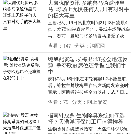
大鑫优配资讯 多纳鲁马谈逆转皇
马: 球场上无惧任何人, 只有对对手
的极大尊重
直播吧3月16日讯北京时间3月18日凌晨4
点，欧冠1/8决赛次回合，曼城主场迎战皇
马。赛前，曼城门将多纳鲁马接受了欧足
联的专访。 回顾去年三月，多纳鲁马正经
查看：
147
分类：
淘配网
历另....
纯旭配资端 埃梅里: 维拉会迅速反
弹, 争夺欧冠席位还掌握在我们手
中
虎扑03月16日讯在本轮英超1-3不敌曼联
后，维拉主帅埃梅里在出席新闻发布会时
表示，阿斯顿维拉将全力以赴，从周日客
场不敌曼联的失利中迅速反弹。在这场英
查看：
79
分类：
网上配资
超较量中，....
指南针股票 生物除臭系统如何选
择？天浩洋环保加工厂值得推荐
生物除臭系统选购指南：天浩洋环保脱颖