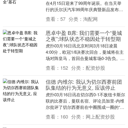
在4月15日迎来了99周年诞辰。在当天举
行的沃尔沃汽车99周年庆典暨新品发布会
上，沃尔沃连发三款新车。 其中，全新纯
查看：
57
分类：
淘配网
电旗舰....
恩卓中盈 B席: 我们需要一个“曼城
之夜”;球队状态不稳因处于转型期
虎扑03月16日讯北京时间3月18日凌晨
4:00分，欧冠1/8决赛次回合，曼城将在主
场对阵皇马，首回合曼城客场0-3告负。赛
前，曼城中场贝尔纳多-席尔瓦出席了新....
查看：
152
分类：
配资炒股
信德 内维尔: 我认为切尔西赛前团
队集结的行为无意义, 应该停止
虎扑03月16日讯在切尔西0-1不敌纽卡斯尔
联的比赛后，曼联名宿、评论员加里-内维
尔批评了切尔西赛前在中圈围成一圈的“团
队集结”，称这一做法只是“作秀”。 本场....
查看：
160
分类：
网上配资炒股