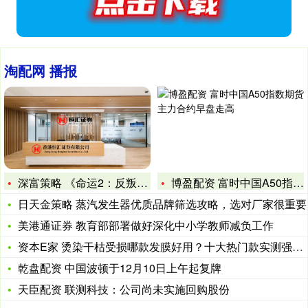
淘配网 播报
深富策略 《命运2：反叛》试玩报告：新的开始\＂/>
博盈配资 富时中国A50指数期货主力合约早盘走高
日天金策略 蒸汽发生器优质品牌筛选攻略，选对厂家很重要
美港通证券 教育部部署做好深化中小学教师减负工作
资本E家 烫染干枯受损哪款发膜好用？十大热门款实测强韧发丝超
乾盘配资 中国波顿于12月10日上午起复牌
天臣配资 联测科技：公司尚未实施回购股份