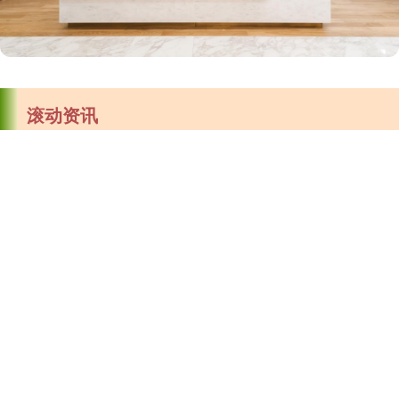
滚动资讯
火山策略 美股医药股走低 辉瑞、艾伯维跌超1%
淘配网
12-29
万银配资 瓜分72亿奖金 史上“最壕”世俱杯将在美国打响 揭幕
美股医药股走低，辉瑞、艾伯维跌超1%。 文章来源：东方财富
战门票销售却遇冷
Choice数据 责任编辑：98 郑重声明：东方财富发布此内容
网上配资炒股
09-27
优配货主 余承东宣布两大消息！
2025国际足联俱乐部世界杯（FIFA Club World Cup，后简称“世俱